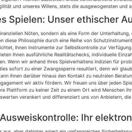
ilität und unseres Willens, stets die ausgewogensten und a
s Spielen: Unser ethischer A
 finanziellen Nöten, sondern als eine Form der Unterhaltu
diese Philosophie durch eine Reihe von Schutzinstrumenten
ichtet, Ihnen Instrumente zur Selbstkontrolle zur Verfügung 
ten Ihnen ausführliche Realitätschecks, individuelle Einza
en. Wenn wir anhand Ihres Spielverhaltens Indizien für pro
dies sofort zu einer Zwangssperre resultiert, denn wir glau
ann Ihnen darüber hinaus den Kontakt zu neutralen Beratung
agement wir aktiv fördern. Wir freuen uns über jeden Spiele
ere Plattform zu keiner Zeit zu einem Ort wird Menschen ihre
swerten verankert und differenziert uns von Anbietern, di
Ausweiskontrolle: Ihr elektro
r aus, aber dahinter agiert ein umfangreiches Sicherheitss