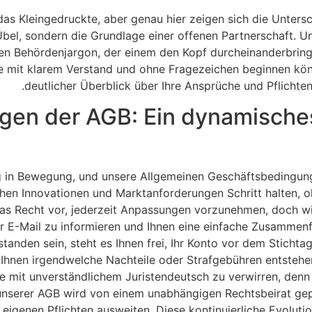
das Kleingedruckte, aber genau hier zeigen sich die Unters
el, sondern die Grundlage einer offenen Partnerschaft. U
n Behördenjargon, der einem den Kopf durcheinanderbringt. 
 Sie mit klarem Verstand und ohne Fragezeichen beginnen k
deutlicher Überblick über Ihre Ansprüche und Pflicht
en der AGB: Ein dynamisches
dig in Bewegung, und unsere Allgemeinen Geschäftsbedingun
n Innovationen und Marktanforderungen Schritt halten, ohn
das Recht vor, jederzeit Anpassungen vorzunehmen, doch wi
r E-Mail zu informieren und Ihnen eine einfache Zusammenf
rstanden sein, steht es Ihnen frei, Ihr Konto vor dem Sticht
 Ihnen irgendwelche Nachteile oder Strafgebühren entsteh
 mit unverständlichem Juristendeutsch zu verwirren, denn u
nserer AGB wird von einem unabhängigen Rechtsbeirat geprüf
igenen Pflichten ausweiten. Diese kontinuierliche Evolution 