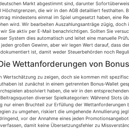
deutschen Markt abgestimmt sind, darunter Sofortüberweisu
 Höchstgrenzen, die wir in den AGB detailliert festhalten.
trag mindestens einmal im Spiel umgesetzt haben, eine Re
ehen wird. Wir bearbeiten Auszahlungsanträge zügig, doch 
 wir Sie aktiv per E-Mail benachrichtigen. Sollten Sie versu
nser System dies automatisch und leitet eine manuelle Prüfu
er jeden großen Gewinn, aber wir legen Wert darauf, dass 
 dokumentiert ist, damit weder Steuerbehörden noch Regulier
Die Wettanforderungen von Bonus
en Wertschätzung zu zeigen, doch sie kommen mit spezifisc
uthaben ist zunächst in einem getrennten Bonus-Wallet ges
chspielen absolviert haben, die wir in den entsprechende
Beitragsquoten diverser Spielkategorien: Während Slots üb
ig nur einen Bruchteil zur Erfüllung der Wettanforderungen
ategien zu umgehen, riskiert die umgehende Annullierung je
 dringend, vor der Annahme eines jeden Promotionsangebots
e verfassen, damit keine Übersetzungsfehler zu Missverständ