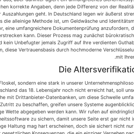
chen korrekte Angaben, denn jede Differenz von der Realitä
r Auszahlungen geht. In Deutschland legen wir äußerst stre
s die alleinige Methode ist, um Geldwäsche und Identitätsm
or, eine umfangreichere Dokumentenprüfung anzufordern, di
strecken kann. Dieser Prozess mag zunächst bürokratisch w
d kein Unbefugter jemals Zugriff auf Ihre verdienten Guthab
ran, diese Vertrauensbasis durch hochmoderne Verschlüsse
mit Ihre
Die Altersverifika
 Floskel, sondern eine stark in unserer Unternehmensphiloso
chland das 18. Lebensjahr noch nicht erreicht hat, soll uns
he mit Drittanbieter-Datenbanken, um diese Schwelle umfass
Zutritt zu beschaffen, greifen unsere Systeme augenblickl
ge Wette abgegeben werden kann. Wir rufen auf eindringlich
itssoftware zu sichern, damit unsere Seite erst gar nicht
 Haltung mag hart erscheinen, doch sie sichert nicht nur 
gesetzlichen Konsequenzen, die ein einziger Vergehen nach