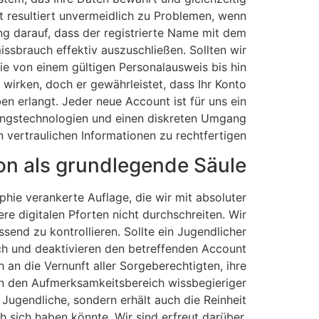
t resultiert unvermeidlich zu Problemen, wenn
ng darauf, dass der registrierte Name mit dem
issbrauch effektiv auszuschließen. Sollten wir
e von einem gültigen Personalausweis bis hin
irken, doch er gewährleistet, dass Ihr Konto
en erlangt. Jeder neue Account ist für uns ein
lungstechnologien und einen diskreten Umgang
n vertraulichen Informationen zu rechtfertigen.
tion als grundlegende Säule
phie verankerte Auflage, die wir mit absoluter
ere digitalen Pforten nicht durchschreiten. Wir
end zu kontrollieren. Sollte ein Jugendlicher
ich und deaktivieren den betreffenden Account
 an die Vernunft aller Sorgeberechtigten, ihre
 in den Aufmerksamkeitsbereich wissbegieriger
Jugendliche, sondern erhält auch die Reinheit
 sich haben könnte. Wir sind erfreut darüber,