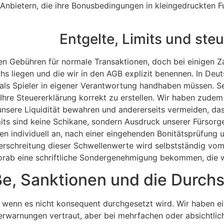
Anbietern, die ihre Bonusbedingungen in kleingedruckten F
Entgelte, Limits und ste
ten Gebühren für normale Transaktionen, doch bei einigen
ichs liegen und die wir in den AGB explizit benennen. In De
 als Spieler in eigener Verantwortung handhaben müssen. Se
m Ihre Steuererklärung korrekt zu erstellen. Wir haben zude
 unsere Liquidität bewahren und andererseits vermeiden, das
mits sind keine Schikane, sondern Ausdruck unserer Fürsorgep
en individuell an, nach einer eingehenden Bonitätsprüfung
schreitung dieser Schwellenwerte wird selbstständig vo
vorab eine schriftliche Sondergenehmigung bekommen, die wi
e, Sanktionen und die Durch
, wenn es nicht konsequent durchgesetzt wird. Wir haben ei
erwarnungen vertraut, aber bei mehrfachen oder absichtlic