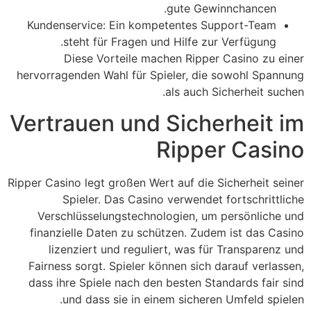
gute Gewinnchancen.
Kundenservice: Ein kompetentes Support-Team
steht für Fragen und Hilfe zur Verfügung.
Diese Vorteile machen Ripper Casino zu 
hervorragenden Wahl für Spieler, die sowohl Spa
als auch Sicherheit su
Vertrauen und Sicherheit
Ripper Cas
Ripper Casino legt großen Wert auf die Sicherheit s
Spieler. Das Casino verwendet fortschritt
Verschlüsselungstechnologien, um persönlich
finanzielle Daten zu schützen. Zudem ist das C
lizenziert und reguliert, was für Transparen
Fairness sorgt. Spieler können sich darauf verla
dass ihre Spiele nach den besten Standards fair
und dass sie in einem sicheren Umfeld spi