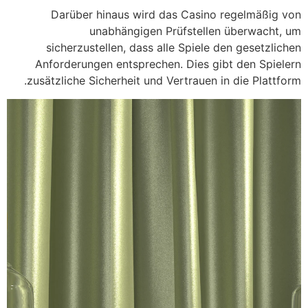
Darüber hinaus wird das Casino regelmäßi
unabhängigen Prüfstellen überwach
sicherzustellen, dass alle Spiele den gesetzl
Anforderungen entsprechen. Dies gibt den Spi
zusätzliche Sicherheit und Vertrauen in die Platt