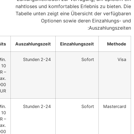
nahtloses und komfortables Erlebnis zu bieten
Tabelle unten zeigt eine Übersicht der verfüg
Optionen sowie deren Einzahlungs
Auszahlungsze
Limits
Auszahlungszeit
Einzahlungszeit
Metho
Min.
2-24 Stunden
Sofort
V
10
EUR –
Max.
5.000
EUR
Min.
2-24 Stunden
Sofort
Masterc
10
EUR –
Max.
5.000