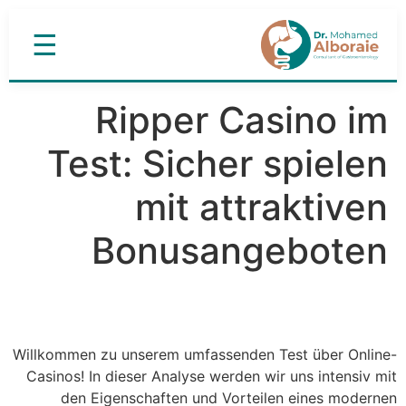
☰
Ripper Casino 
Test: Sicher spiel
mit attraktiv
Bonusangebote
Willkommen zu unserem umfassenden Test über Onl
Casinos! In dieser Analyse werden wir uns intensi
den Eigenschaften und Vorteilen eines mod