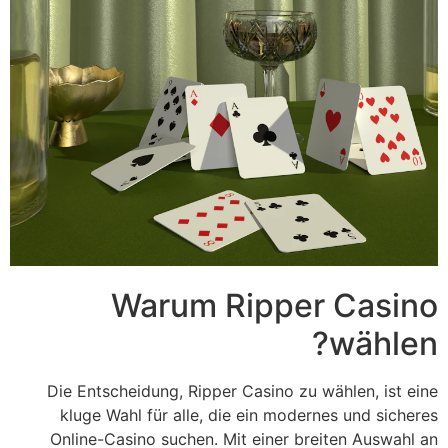
Warum Ripper Casi
wähl
Die Entscheidung, Ripper Casino zu wählen, ist
kluge Wahl für alle, die ein modernes und sic
Online-Casino suchen. Mit einer breiten Auswa