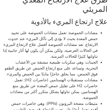
المريئي
علاج ارتجاع المريء بالأدوية
مضادات الحموضة: تعمل مضادات الحموضة على تحييد
حمض المعدة بحيث لا يؤدي إلى تآكل المريء عند حدوث
الارتجاع. تعد مضادات الحموضة أفضل علاج لارتجاع المريء
في الحالات العرضية، ولكن يمكن أن يكون لها آثار جانبية إذا
تناولتها كثيرًا للحالات المزمنة.
الجينات: وهي سكريات طبيعية مشتقة من الأعشاب
البحرية، وتساعد على منع ارتجاع الحمض عن طريق الطفو
فوق الحمض، مما يخلق حاجزًا ماديًا بين الحمض والمريء.
مضادات مستقبلات الهستامين (حاصرات H2): تعمل
حاصرات H2 على تقليل حمض المعدة عن طريق منع
الهستامين. يمكن تناولها بشكل متكرر أكثر من مضادات
الحموضة.
مثبطات مضخة البروتون (PPIs): وهي حاصرات حمض
أقوى تعمل أيضًا على تعزيز الشفاء. قد يصف الطبيب