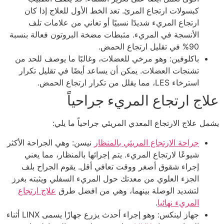
كبسولات ارتجاع المرئ. تعد الخط الأول للعلاج إذا كان
ارتجاع المريء شديدًا نسبيًا أو تعاني من علامات تلف
الأنسجة في المريء. مثبطات مضخة البروتون فعالة بنسبة
90% في تقليل ارتجاع الحمض.
باكلوفين: وهو مرخي للعضلات، وغالبًا ما يوصف للحد من
تشنجات العضلات. يمكن أن يساعد أيضًا في تقليل تكرار
استرخاء LES، مما يقلل من تكرار ارتجاع الحمض.
علاج ارتجاع المريء جراحياً
يشمل علاج الارتجاع المعدي المريئي جراحياً ما يلي:
جراحة الارتجاع المريئي بالمنظار
نيسن: وهي الجراحة الأكثر
شيوعًا لارتجاع المريء. يتم إجرائها بالمنظار، مما يعني
إجراء شقوق أصغر ووقت تعافي أقل. يقوم الجراح بلف
الجزء العلوي من معدتك حول المريء السفلي ويثبته بغرز
لتشديد الوصلة بينهما، وهي من افضل طرق
علاج ارتجاع
المريء نهائيا
.
جهاز لينكس: وهو إجراء أحدث يزرع جهازًا يسمى LINX أثناء