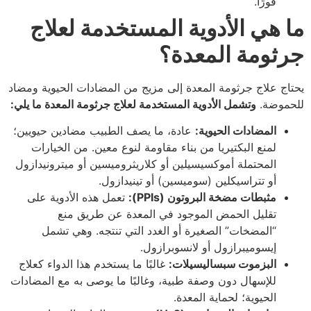
فورًا.
ما هي الأدوية المستخدمة لعلاج
جرثومة المعدة؟
يحتاج علاج جرثومة المعدة إلى مزيج من المضادات الحيوية ومضاد
للحموضة.
وتشمل الأدوية المستخدمة لعلاج جرثومة المعدة ما يلي:
المضادات الحيوية:
عادة، ما يصف الطبيب مضادين حيويين؛
لمنع البكتيريا من بناء مقاومة لنوع معين. من الخيارات
المحتملة أموكسيسيلين أو كلاريثروميسين أو ميترونيدازول
أو تتراسيكلين (سوميسين) أو تينيدازول.
مثبطات مضخة البروتون (PPIs):
تعمل هذه الأدوية على
تقليل الحمض الموجود في المعدة عن طريق منع
“المضخات” الصغيرة أو الغدد التي تنتجه. وهي تشمل
إيسوميبرازول أو لانسوبرازول.
البزموت سبساليسيلات:
غالبًا ما يستخدم هذا الدواء كعلاج
للإسهال دون وصفة طبية، وغالبًا ما يوصى به مع المضادات
الحيوية؛ لحماية المعدة.